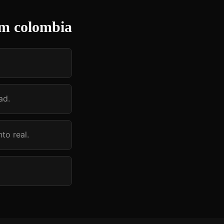
am colombia
ad.
to real.