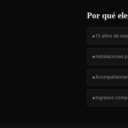
Por qué ele
13 años de exp
✦
Instalaciones 
✦
Acompañamient
✦
Ingresos compet
✦