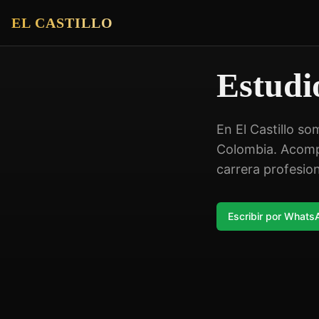
EL CASTILLO
Estud
En El Castillo s
Colombia. Acomp
carrera profesion
Escribir por What