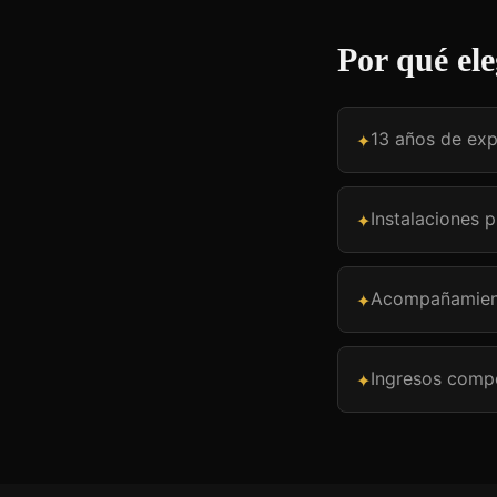
Por qué ele
13 años de exp
✦
Instalaciones 
✦
Acompañamient
✦
Ingresos compet
✦