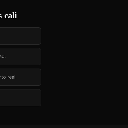
 cali
ad.
to real.