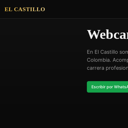
EL CASTILLO
Webcam
En El Castillo s
Colombia. Acomp
carrera profesion
Escribir por What